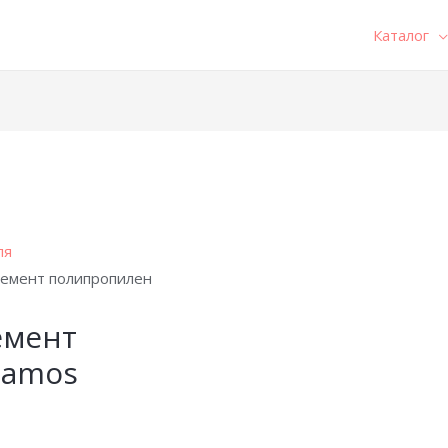
Каталог
ля
емент полипропилен
емент
lamos