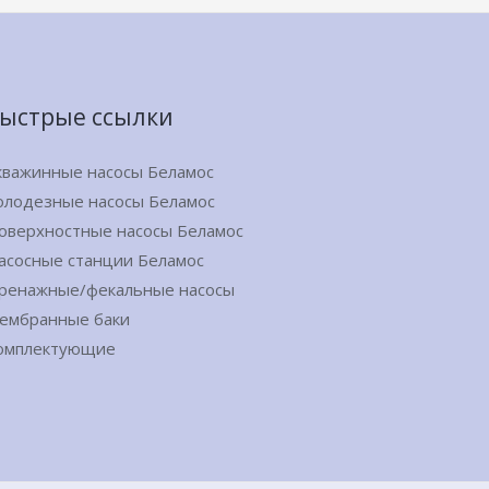
ыстрые ссылки
кважинные насосы Беламос
олодезные насосы Беламос
оверхностные насосы Беламос
асосные станции Беламос
ренажные/фекальные насосы
ембранные баки
омплектующие