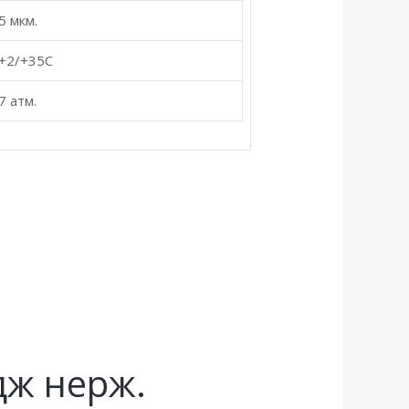
5 мкм.
+2/+35С
7 атм.
ж нерж.