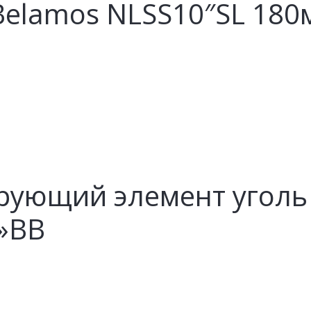
Belamos NLSS10″SL 180
рующий элемент уголь
»BB