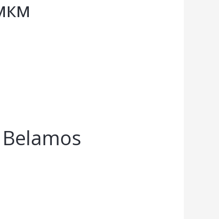
мкм
 Belamos