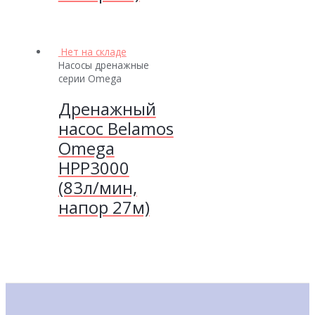
Нет на складе
Насосы дренажные
серии Omega
Дренажный
насос Belamos
Omega
НРР3000
(83л/мин,
напор 27м)