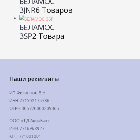
БЕЛАМОС
3JNR
6 Товаров
БЕЛАМОС
3SP
2 Товара
Наши реквизиты
ИП Филиппов В.Н
ИНН 771502175786
ОГРН 305770000209365
ООО «ТД АкваБак»
ИНН 7716968927
КПП 771601001