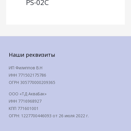
PS-02C
Наши реквизиты
ИП Филиппов В.Н
ИНН 771502175786
ОГРН 305770000209365
ООО «ТД АкваБак»
ИНН 7716968927
КПП 771601001
ОГРН: 1227700446093 от 26 июля 2022 г.