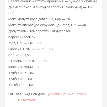
Переключение частоты вращения — ручное 3 ступени
Диаметр вход. и выход.отверстия, дюйм (мм) — 1¼˝
(32)
Макс. допустимое давление, бар — 10
Макс. температура окружающей среды, ºС — 40
Допустимый температурный диапазон
перекачиваемой
среды, ºС — -10…+110
Габариты, мм — 123/180/129
Вес, кг — 3,51
Степень защиты — IP44
Класс изоляции — F
+ 50ºС: 0,05 атм
+ 90ºС: 0,3 атм
+110ºС: 1,0 атм
SKU:
hss32/4g
Category:
Циркуляционные насосы
Description