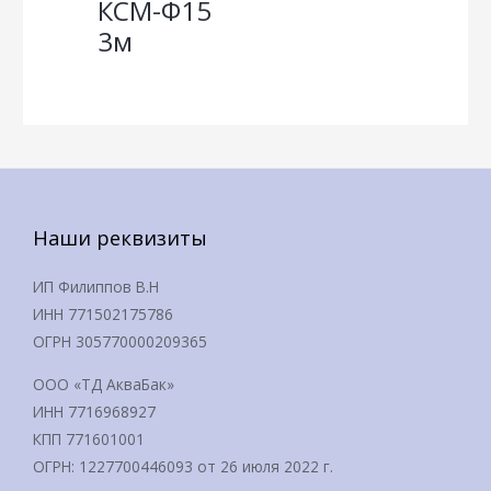
КСМ-Ф15
3м
Наши реквизиты
ИП Филиппов В.Н
ИНН 771502175786
ОГРН 305770000209365
ООО «ТД АкваБак»
ИНН 7716968927
КПП 771601001
ОГРН: 1227700446093 от 26 июля 2022 г.