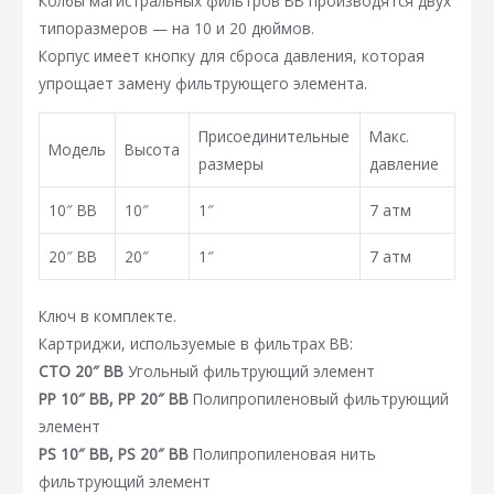
Колбы магистральных фильтров BB производятся двух
типоразмеров — на 10 и 20 дюймов.
Корпус имеет кнопку для сброса давления, которая
упрощает замену фильтрующего элемента.
Присоединительные
Макс.
Модель
Высота
размеры
давление
10″ BB
10″
1″
7 атм
20″ BB
20″
1″
7 атм
Ключ в комплекте.
Картриджи, используемые в фильтрах BB:
CTO 20″ BB
Угольный фильтрующий элемент
PP 10″ BB, PP 20″ BB
Полипропиленовый фильтрующий
элемент
PS 10″ BB, PS 20″ BB
Полипропиленовая нить
фильтрующий элемент