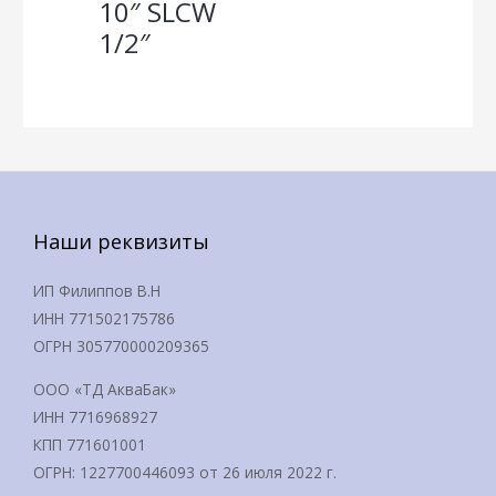
10″ SLCW
1/2″
Наши реквизиты
ИП Филиппов В.Н
ИНН 771502175786
ОГРН 305770000209365
ООО «ТД АкваБак»
ИНН 7716968927
КПП 771601001
ОГРН: 1227700446093 от 26 июля 2022 г.