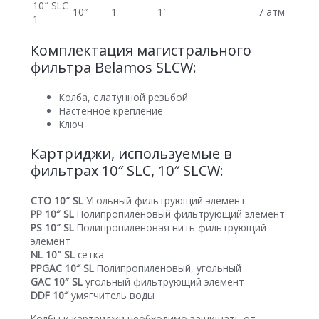
10″ SLC
10″
1
1′
7 атм
1
Комплектация магистрального
фильтра Belamos SLCW:
Колба, с латунной резьбой
Настенное крепление
Ключ
Картриджи, используемые в
фильтрах 10″ SLС, 10″ SLCW:
СТО 10″ SL
Угольный фильтрующий элемент
PP 10″ SL
Полипропиленовый фильтрующий элемент
PS 10″ SL
Полипропиленовая нить фильтрующий
элемент
NL 10″ SL
сетка
PPGAC 10″ SL
Полипропиленовый, угольный
GAC 10″ SL
угольный фильтрующий элемент
DDF 10″
умягчитель воды
Колбы и картриджи необходимо защищать от