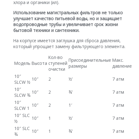
хлора и органики (ил).
Использование магистральных фильтров не только
улучшает качество питьевой воды, но и защищает
водопроводные трубы и увеличивает срок жизни
бытовой техники и сантехники.
На корпусе имеется заглушка для сброса давления,
который упрощает замену фильтрующего элемента.
Кол-во
Присоединительные
Макс.
Модель
Высота
ступеней
размеры
давление
очистки
10″
10″
2
½’
7 атм
SLСW ½
10″
10″
2
¾’
7 атм
SLCW ¾
10″
10″
2
1′
7 атм
SLCW 1
10″ SLC
10″
1
½’
7 атм
½
10″ SLC
10″
1
¾’
7 атм
¾