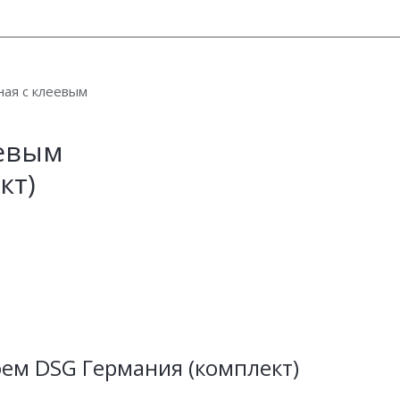
ая с клеевым
еевым
кт)
ем DSG Германия (комплект)