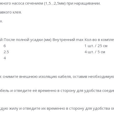
жного насоса сечением (1,5…2,5мм) при наращивании.
вкого клея.
х.
ий
После полной усадки (мм) Внутренний max
Кол-во в компл
6
1 шт. / 25 см
2.5
4 шт. / 5 см
4
ия: снимите внешнюю изоляцию кабеля, оставив необходиму
ель и отведите её временно в сторону для удобства соедин
дую жилу и отведите их временно в сторону для удобства о