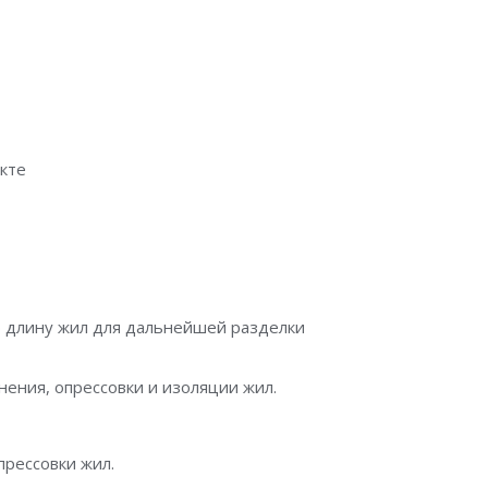
екте
ю длину жил для дальнейшей разделки
ения, опрессовки и изоляции жил.
прессовки жил.