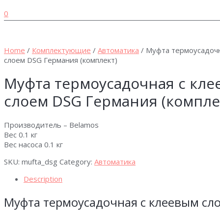
0
Home
/
Комплектующие
/
Автоматика
/ Муфта термоусадочн
слоем DSG Германия (комплект)
Муфта термоусадочная с кл
слоем DSG Германия (компле
Производитель – Belamos
Вес 0.1 кг
Вес насоса 0.1 кг
SKU:
mufta_dsg
Category:
Автоматика
Description
Муфта термоусадочная с клеевым сло