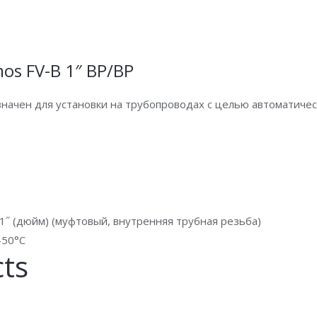
os FV-B 1″ ВР/ВР
ачен для установки на трубопроводах с целью автоматичес
˝ (дюйм) (муфтовый, внутренняя трубная резьба)
-50°С
cts