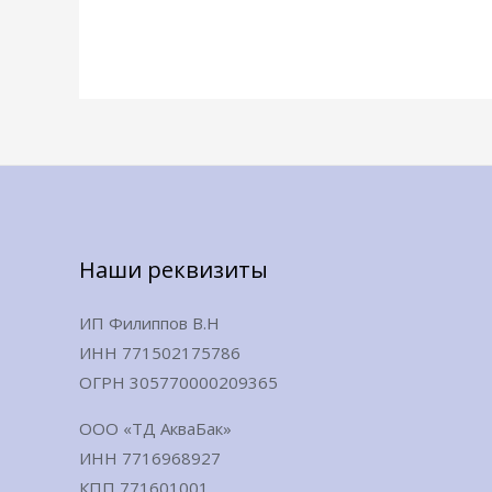
Наши реквизиты
ИП Филиппов В.Н
ИНН 771502175786
ОГРН 305770000209365
ООО «ТД АкваБак»
ИНН 7716968927
КПП 771601001