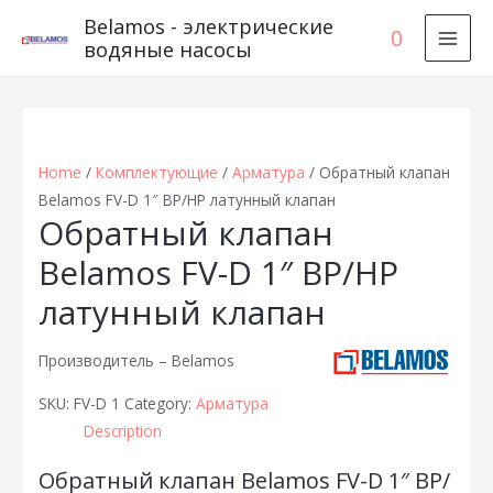
Belamos - электрические
0
водяные насосы
MAI
MEN
Home
/
Комплектующие
/
Арматура
/ Обратный клапан
Belamos FV-D 1″ ВР/НР латунный клапан
Обратный клапан
Belamos FV-D 1″ ВР/НР
латунный клапан
Производитель – Belamos
SKU:
FV-D 1
Category:
Арматура
Description
Обратный клапан Belamos FV-D 1″ ВР/