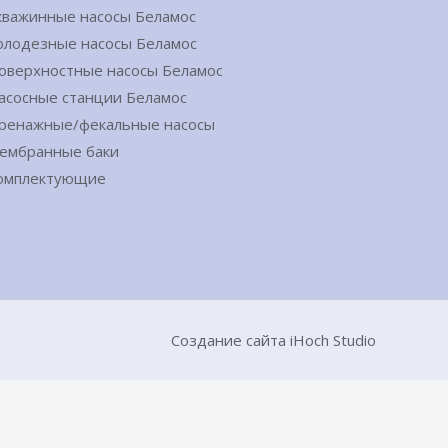
кважинные насосы Беламос
олодезные насосы Беламос
оверхностные насосы Беламос
асосные станции Беламос
ренажные/фекальные насосы
ембранные баки
омплектующие
Создание сайта iHoch Studio