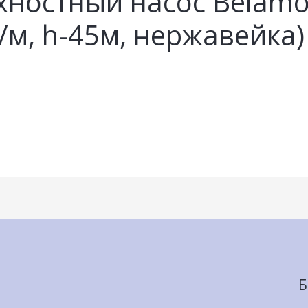
ностный насос Belamo
/м, h-45м, нержавейка)
Б