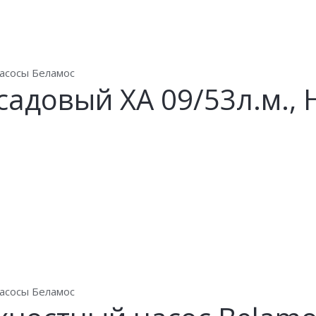
асосы Беламос
садовый XA 09/53л.м., 
асосы Беламос