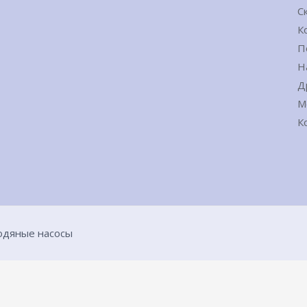
С
К
П
Н
Д
М
К
водяные насосы