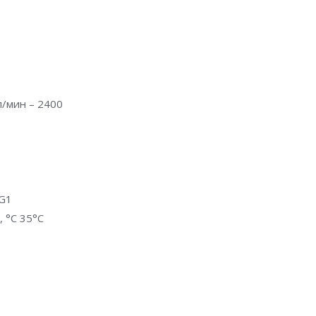
/мин – 2400
 G1
 °С 35°C