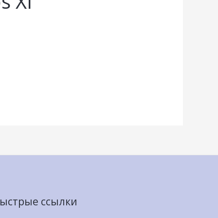
s XI
ыстрые ссылки