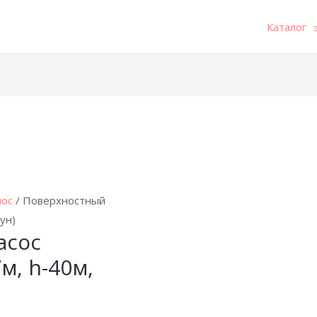
Каталог
мос
/ Поверхностный
ун)
асос
м, h-40м,