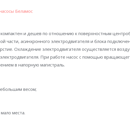
насосы Беламос
е компактен и дешев по отношению к поверхностным центроб
й части, асинхронного электродвигателя и блока подключен
ерстие. Охлаждение электродвигателя осуществляется возд
 электродвигателя. При работе насос с помощью вращающего
лением в напорную магистраль.
небольшим весом;
 мало места.