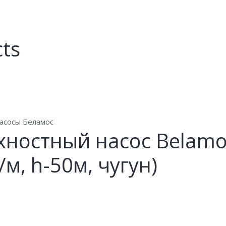
cts
асосы Беламос
хностный насос Belamo
/м, h-50м, чугун)