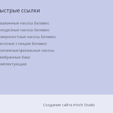
ыстрые ссылки
кважинные насосы Беламос
олодезные насосы Беламос
оверхностные насосы Беламос
асосные станции Беламос
ренажные/фекальные насосы
ембранные баки
омплектующие
Создание сайта iHoch Studio