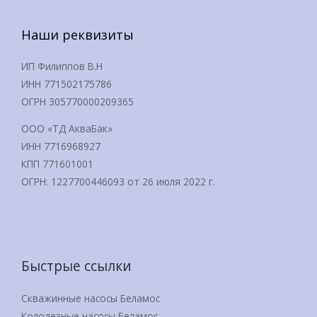
Наши реквизиты
ИП Филиппов В.Н
ИНН 771502175786
ОГРН 305770000209365
ООО «ТД АкваБак»
ИНН 7716968927
КПП 771601001
ОГРН: 1227700446093 от 26 июля 2022 г.
Быстрые ссылки
Скважинные насосы Беламос
Колодезные насосы Беламос