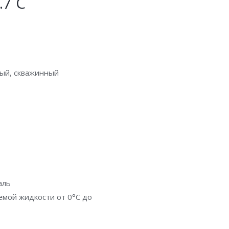
.7 С
ный, скважинный
аль
емой жидкости от 0°C до