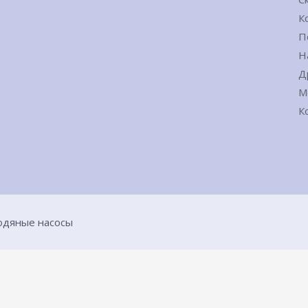
К
П
Н
Д
М
К
водяные насосы