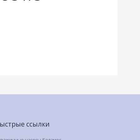
ыстрые ссылки
кважинные насосы Беламос