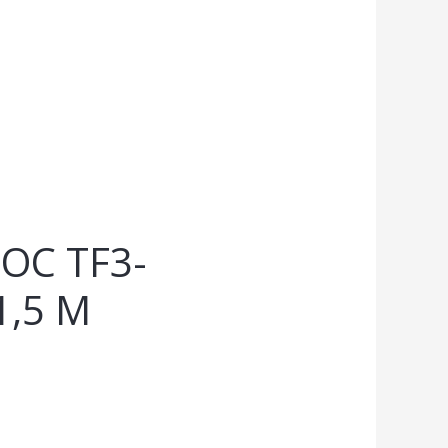
С TF3-
1,5 М