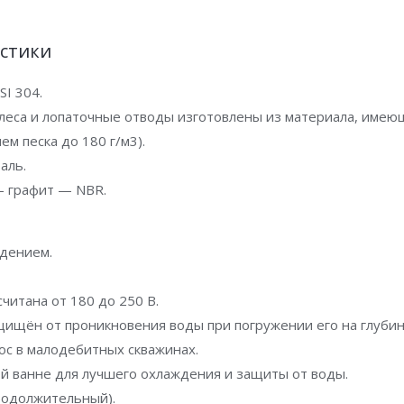
стики
SI 304.
олеса и лопаточные отводы изготовлены из материала, име
м песка до 180 г/м3).
аль.
– графит — NBR.
дением.
читана от 180 до 250 В.
ищён от проникновения воды при погружении его на глубину
ос в малодебитных скважинах.
ой ванне для лучшего охлаждения и защиты от воды.
родолжительный).