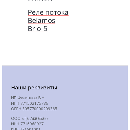
Реле потока
Belamos
Brio-5
Наши реквизиты
ИП Филиппов В.Н
ИНН 771502175786
ОГРН 305770000209365
ООО «ТД АкваБак»
ИНН 7716968927
КПП 771601001