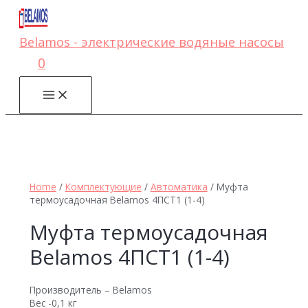
Перейти
к
содержимому
Belamos - электрические водяные насосы
0
MAIN
MENU
Home
/
Комплектующие
/
Автоматика
/ Муфта
термоусадочная Belamos 4ПСТ1 (1-4)
Муфта термоусадочная
Belamos 4ПСТ1 (1-4)
Производитель – Belamos
Вес -0,1 кг