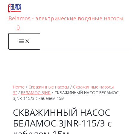
Перейти
к
содержимому
Belamos - электрические водяные насосы
0
MAIN
MENU
Home
/
Скважинные насосы
/
Скважинные насосы
3"
/
БЕЛАМОС 3JNR
/ СКВАЖИННЫЙ НАСОС БЕЛАМОС
3JNR-115/3 с кабелем 15м
СКВАЖИННЫЙ НАСОС
БЕЛАМОС 3JNR-115/3 с
кабелем 15м