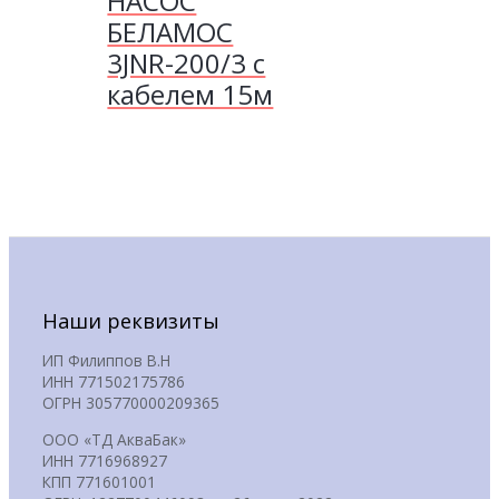
НАСОС
БЕЛАМОС
3JNR-200/3 с
кабелем 15м
Наши реквизиты
ИП Филиппов В.Н
ИНН 771502175786
ОГРН 305770000209365
ООО «ТД АкваБак»
ИНН 7716968927
КПП 771601001